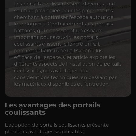
Les portails coulissants sont devenus une
solution privilégiée pour les propriétaires
cherchant à optimiser l'espace autour de
leur domicile. Contrairement aux portails
battants, qui nécessitent un espace
important pour s'ouvrir, les portails
coulissants glissent le long d'un rail,
permettant ainsi une utilisation plus
efficace de l'espace. Cet article explore les
différents aspects de l'installation de portails
coulissants, des avantages aux
considérations techniques, en passant par
les matériaux disponibles et l'entretien.
Les avantages des portails
coulissants
L'adoption de
portails coulissants
présente
plusieurs avantages significatifs :