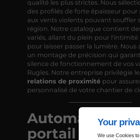
qualité les plus strictes. Nous sélec
des profilés de forte épaisseur pour 
aux vents violents pouvant souffler s
région. Notre catalogue contient d
variés, allant du plein pour l'intimité 
pour laisser passer la lumière. Nous
un montage de précision qui garanti
silence de fonctionnement de vos v
Rugles. Notre entreprise privilégie le
relations de proximité
pour assurer
personnalisé de votre chantier de cl
Automatisme 
Your priva
portail à Rugle
We use Cookies to