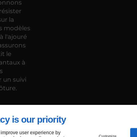
tionnons
résister
ur la
es modèles
à l'ajouré
 assurons
t le
antaux à
s
 un suivi
ôture.
pour
cy is our priority
s
 improve user experience by
Customize