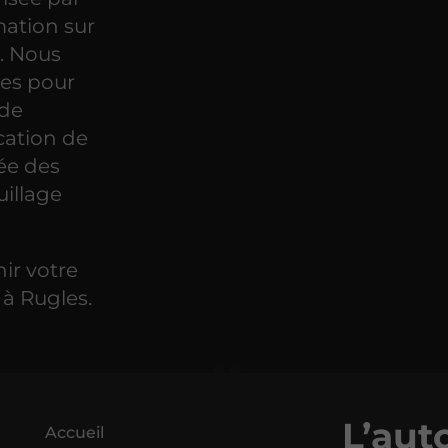
ation sur
. Nous
tes pour
 de
ication de
ée des
uillage
ir votre
 à Rugles.
L’aut
Accueil