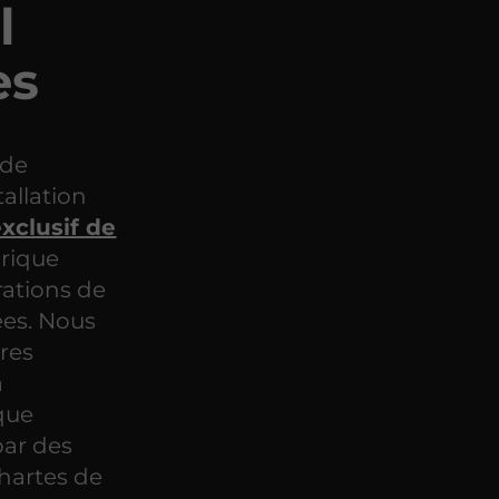
l
es
 de
allation
exclusif de
orique
rations de
ées. Nous
ures
a
aque
par des
chartes de